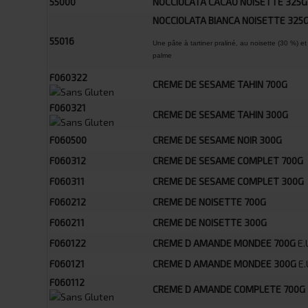
55000
NOCCIOLATA CACAO NOISETTE 325G
NOCCIOLATA BIANCA NOISETTE 325
55016
Une pâte à tartiner praliné, au noisette (30 %) et 
palme
F060322
CREME DE SESAME TAHIN 700G
F060321
CREME DE SESAME TAHIN 300G
F060500
CREME DE SESAME NOIR 300G
F060312
CREME DE SESAME COMPLET 700G
F060311
CREME DE SESAME COMPLET 300G
F060212
CREME DE NOISETTE 700G
F060211
CREME DE NOISETTE 300G
F060122
CREME D AMANDE MONDEE 700G
E.
F060121
CREME D AMANDE MONDEE 300G
E.
F060112
CREME D AMANDE COMPLETE 700G