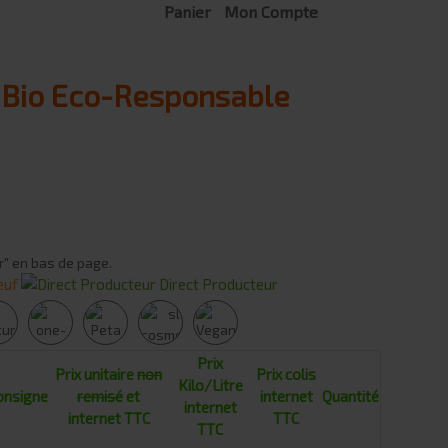
Panier
Mon Compte
e Bio Eco-Responsable
r" en bas de page.
euf
Direct Producteur
Prix
Prix unitaire
non
Prix colis
Kilo/Litre
onsigne
remisé
et
internet
Quantité
internet
internet TTC
TTC
TTC