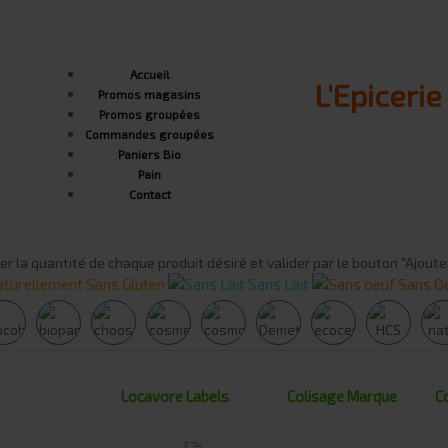
Accueil
L'Epiceri
Promos magasins
Promos groupées
Commandes groupées
Paniers Bio
Pain
Contact
er la quantité de chaque produit désiré et valider par le bouton "Ajoute
turellement Sans Gluten
Sans Lait
Sans O
Locavore
Labels
Colisage
Marque
C