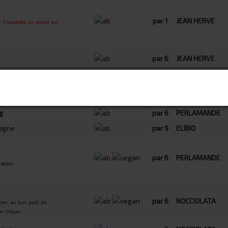
par 1
JEAN HERVE
Possibilité de retard sur
par 6
JEAN HERVE
par 9
ELIBIO
pagne
par 9
ELIBIO
g
par 6
PERLAMANDE
agne
par 9
ELIBIO
par 6
PERLAMANDE
cajou
par 6
NOCCIOLATA
ante, au bon goût de
lme Végan