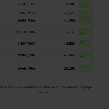
7,80€
6,24€
37,44€
9,90€
7,92€
47,52€
9,60€
7,68€
46,08€
12,00€
9,60€
57,60€
9,50€
7,60€
45,60€
9,10€
7,28€
43,68€
6,10€
4,88€
29,28€
lez ajouter vos produits au panier avant de changer de page.
Pages
1