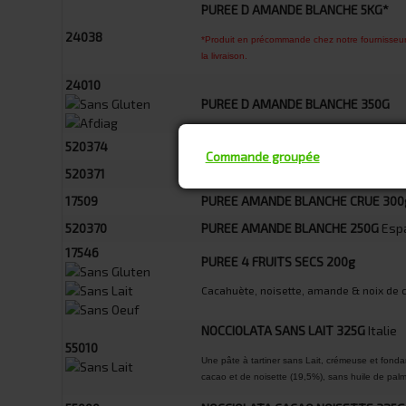
PUREE D AMANDE BLANCHE 5KG*
24038
*Produit en précommande chez notre fournisseur. 
la livraison.
24010
PUREE D AMANDE BLANCHE 350G
520374
PUREE CACAHUETE 250G
Espagne
Commande groupée
520371
PUREE AMANDE COMPLETE 250G
Es
17509
PUREE AMANDE BLANCHE CRUE 300
520370
PUREE AMANDE BLANCHE 250G
Esp
17546
PUREE 4 FRUITS SECS 200g
Cacahuète, noisette, amande & noix de 
NOCCIOLATA SANS LAIT 325G
Italie
55010
Une pâte à tartiner sans Lait, crémeuse et fond
cacao et de noisette (19,5%), sans huile de pa