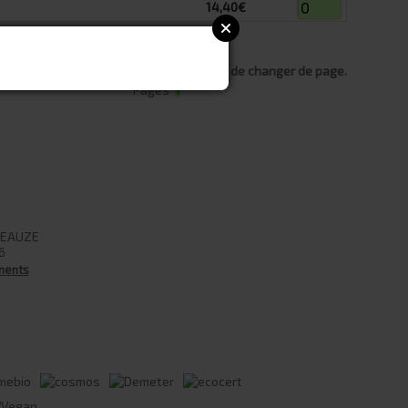
14,40€
lez ajouter vos produits au panier avant de changer de page.
Pages
1
0 EAUZE
6
ements