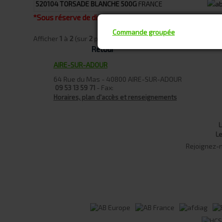
520104
TORSADE BLANCHE 500G
FRANCE
*Sous réserve de disponibilité des stocks
Commande groupée
Afficher
1
à
2
(sur
2
produits)
Retour
AIRE-SUR-ADOUR
64 Rue du Mas - 40800 AIRE-SUR-ADOUR
- Fax:
09 53 13 59 71
Horaires, plan d'accès et renseignements
L
L
Rejoignez-