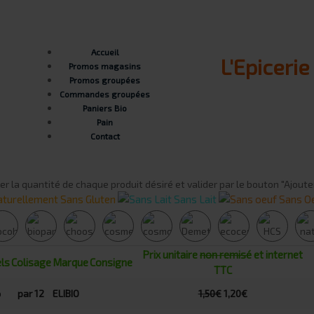
Accueil
L'Epiceri
Promos magasins
Promos groupées
Commandes groupées
Paniers Bio
Pain
Contact
er la quantité de chaque produit désiré et valider par le bouton "Ajoute
turellement Sans Gluten
Sans Lait
Sans O
Prix unitaire
non remisé
et internet
ls
Colisage
Marque
Consigne
TTC
par 12
ELIBIO
1,50€
1,20€