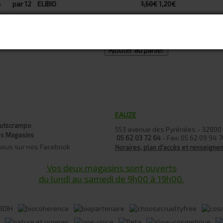
par 12
ELIBIO
1,50€
1,20€
Veuil
Ajouter au panier
EAUZE
utscrampo
553 avenue des Pyrénées - 3280
es Magasins
- Fax: 05 62 09 94 7
05 62 03 72 64
nous sur nos Facebook
Horaires, plan d'accès et renseign
Vos deux magasins sont ouverts
du lundi au samedi de 9h00 à 19h00.