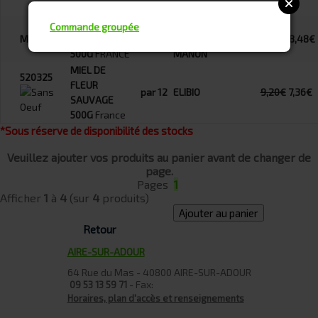
500G
FRANCE
MANON
MIEL DE
LA RUCHE
Commande groupée
MIELMONT
MONTAGNE
par 6
DE
2.40
10,60€
8,48€
500G
FRANCE
MANON
MIEL DE
520325
FLEUR
par 12
ELIBIO
9,20€
7,36€
SAUVAGE
500G
France
*Sous réserve de disponibilité des stocks
Veuillez ajouter vos produits au panier avant de changer de
page.
Pages
1
Afficher
1
à
4
(sur
4
produits)
Ajouter au panier
Retour
AIRE-SUR-ADOUR
64 Rue du Mas - 40800 AIRE-SUR-ADOUR
- Fax:
09 53 13 59 71
Horaires, plan d'accès et renseignements