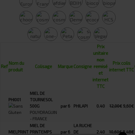
Prix
unitaire
non
Nom du
Prix colis
Ref
Colisage
Marque
Consigne
remisé
produit
internet TTC
et
internet
TTC
MIEL DE
PHI001
TOURNESOL
500G
par 6
PHILAPI
0.40
12,00€
9,60€
POUYDRAGUIN
- FRANCE
MIEL DE
LA RUCHE
MIELPRINT
PRINTEMPS
par 6
DE
2.40
10,60€
8,48€