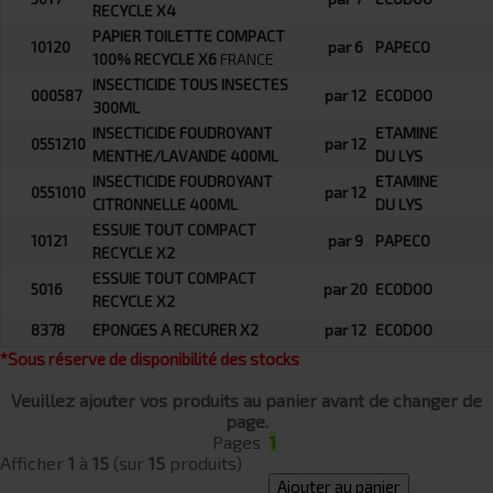
RECYCLE X4
PAPIER TOILETTE COMPACT
10120
par 6
PAPECO
100% RECYCLE X6
FRANCE
INSECTICIDE TOUS INSECTES
000587
par 12
ECODOO
300ML
INSECTICIDE FOUDROYANT
ETAMINE
0551210
par 12
MENTHE/LAVANDE 400ML
DU LYS
INSECTICIDE FOUDROYANT
ETAMINE
0551010
par 12
CITRONNELLE 400ML
DU LYS
ESSUIE TOUT COMPACT
10121
par 9
PAPECO
RECYCLE X2
ESSUIE TOUT COMPACT
5016
par 20
ECODOO
RECYCLE X2
8378
EPONGES A RECURER X2
par 12
ECODOO
*Sous réserve de disponibilité des stocks
Veuillez ajouter vos produits au panier avant de changer de
page.
Pages
1
Afficher
1
à
15
(sur
15
produits)
Ajouter au panier