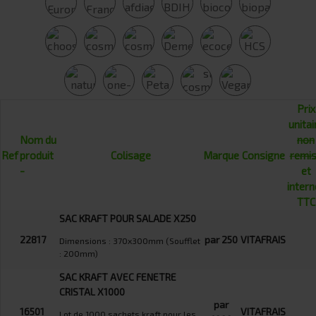
Prix
unitai
Nom du
non
Ref
produit
Colisage
Marque
Consigne
remi
-
et
intern
TTC
SAC KRAFT POUR SALADE X250
22817
par 250
VITAFRAIS
Dimensions : 370x300mm (Soufflet
: 200mm)
SAC KRAFT AVEC FENETRE
CRISTAL X1000
par
16501
VITAFRAIS
Lot de 1000 sachets kraft pour les