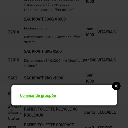
1000
fruits secs et légumineuses
(29x16cm avec soufflet de 7cm)
SAC KRAFT 500G X1000
biodégradable
par
22814
VITAFRAIS
1000
Dimensions : 210x140mm (soufflet:
90mm)
SAC KRAFT 3KG X500
22816
par 500
VITAFRAIS
Dimensions : 340x200mm (Soufflet
: 90mm)
par
SAC2
SAC KRAFT 2KG x1000
1000
ROBINET POUR
ETAMINE
0597030
LESSIVE/SHAMPOOING/DOUCHE
par 1
Commande groupée
DU LYS
BIB VRAC
247317
PAPIER TOILETTE RECYCLE X8
par 12
ECOLABEL
ROULEAUX
PAPIER TOILETTE COMPACT
5017
par 7
ECODOO