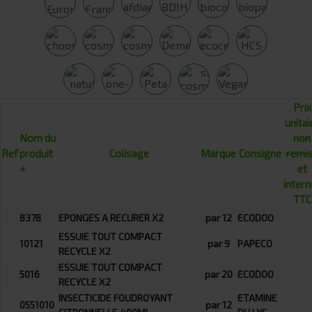
Prix
unitai
Nom du
non
Ref
produit
Colisage
Marque
Consigne
remi
+
et
intern
TTC
8378
EPONGES A RECURER X2
par 12
ECODOO
ESSUIE TOUT COMPACT
10121
par 9
PAPECO
RECYCLE X2
ESSUIE TOUT COMPACT
5016
par 20
ECODOO
RECYCLE X2
INSECTICIDE FOUDROYANT
ETAMINE
0551010
par 12