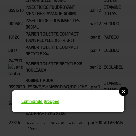
CITRONNELLE 400ML
DU LYS
INSECTICIDE FOUDROYANT
ETAMINE
0551210
par 12
MENTHE/LAVANDE 400ML
DU LYS
INSECTICIDE TOUS INSECTES
000587
par 12
ECODOO
300ML
PAPIER TOILETTE COMPACT
10120
par 6
PAPECO
100% RECYCLE X6
FRANCE
PAPIER TOILETTE COMPACT
5017
par 7
ECODOO
RECYCLE X4
247317
PAPIER TOILETTE RECYCLE X8
par 12
ECOLABEL
ROULEAUX
ROBINET POUR
ETAMINE
0597030
LESSIVE/SHAMPOOING/DOUCHE
par 1
DU LYS
BIB VRAC
par
Commande groupée
SAC2
SAC KRAFT 2KG x1000
1000
SAC KRAFT 3KG X500
22816
par 500
VITAFRAIS
Dimensions : 340x200mm (Soufflet
: 90mm)