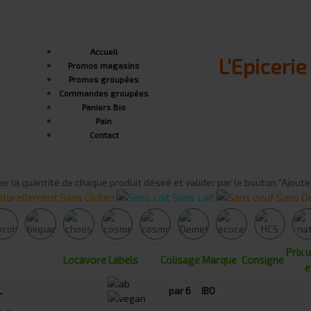
Accueil
L'Epiceri
Promos magasins
Promos groupées
Commandes groupées
Paniers Bio
Pain
Contact
er la quantité de chaque produit désiré et valider par le bouton "Ajoute
turellement Sans Gluten
Sans Lait
Sans O
Prix 
Locavore
Labels
Colisage
Marque
Consigne
e
L
par 6
IBO