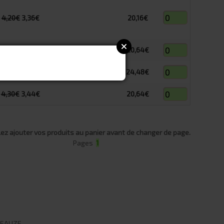
4,20€
3,36€
20,16€
4,30€
3,44€
20,64€
5,10€
4,08€
24,48€
4,30€
3,44€
20,64€
lez ajouter vos produits au panier avant de changer de page.
Pages
1
0 EAUZE