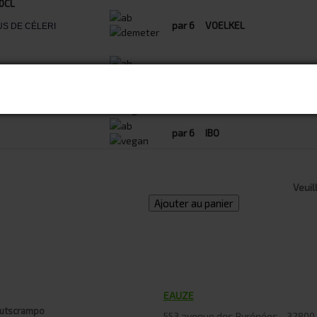
0CL
par 6
VOELKEL
 JUS DE CÉLERI
par 6
IBO
par 6
IBO
par 6
IBO
Veuil
Ajouter au panier
EAUZE
utscrampo
553 avenue des Pyrénées - 3280