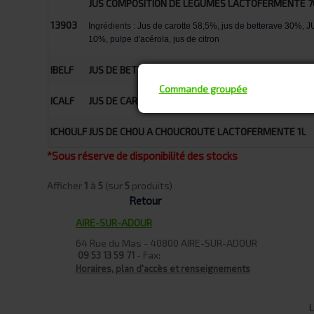
JUS COMPOSITION DE LEGUMES LACTOFERMENTE 7
13903
Ingrédients :
Jus de carotte 58,5%, jus de betterave 30%,
10%, pulpe d'acérola, jus de citron
IBELF
JUS DE BETTERAVE ROUGE LACTOFERMENTE 1L
Commande groupée
ICALF
JUS DE CAROTTE LACTOFERMENTE 1L
ICHOULF
JUS DE CHOU A CHOUCROUTE LACTOFERMENTE 1L
*Sous réserve de disponibilité des stocks
Afficher
1
à
5
(sur
5
produits)
Retour
AIRE-SUR-ADOUR
64 Rue du Mas - 40800 AIRE-SUR-ADOUR
- Fax:
09 53 13 59 71
Horaires, plan d'accès et renseignements
L