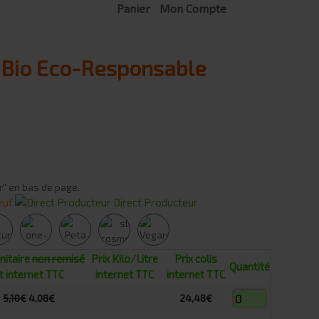
Panier
Mon Compte
e Bio Eco-Responsable
r" en bas de page.
euf
Direct Producteur
unitaire
non remisé
Prix Kilo/Litre
Prix colis
Quantité
t internet TTC
internet TTC
internet TTC
5,10€
4,08€
24,48€