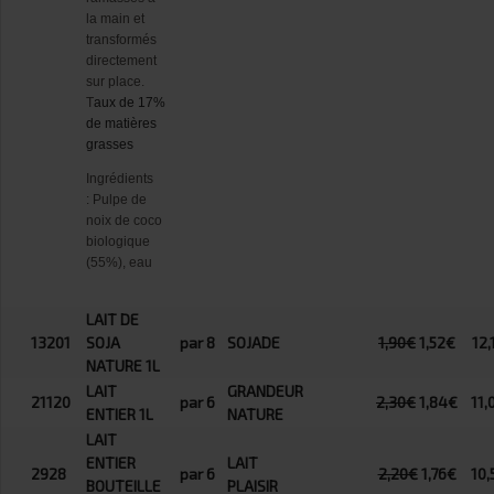
la main et
transformés
directement
sur place.
T
aux de 17%
de matières
grasses
Ingrédients
: Pulpe de
noix de coco
biologique
(55%), eau
LAIT DE
13201
SOJA
par 8
SOJADE
1,90€
1,52€
12,
NATURE 1L
LAIT
GRANDEUR
21120
par 6
2,30€
1,84€
11,
ENTIER 1L
NATURE
LAIT
ENTIER
LAIT
2928
par 6
2,20€
1,76€
10,
BOUTEILLE
PLAISIR