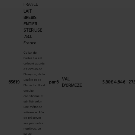
FRANCE
LAIT
BREBIS
ENTIER
STERILISE
75CL
France
Ce lait de
brebis bio est
collecté auprès
d'éleveurs de
l'Aveyron, de la
VAL
Lozère et de
65619
par 6
5,80€
4,64€
27,
D'ORMEZE
l'Ardèche. Il est
ensuite
conditionné et
stérilisé selon
une méthode
artisanale. Afin
de préserver
ses propriétés
nutritives, ce
lait de