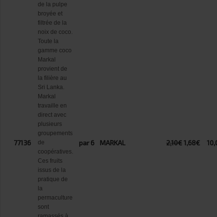
de la pulpe
broyée et
filtrée de la
noix de coco.
Toute la
gamme coco
Markal
provient de
la filière au
Sri Lanka.
Markal
travaille en
direct avec
plusieurs
groupements
77136
par 6
MARKAL
2,10€
1,68€
10,
de
coopératives.
Ces fruits
issus de la
pratique de
la
permaculture
sont
ramassés à