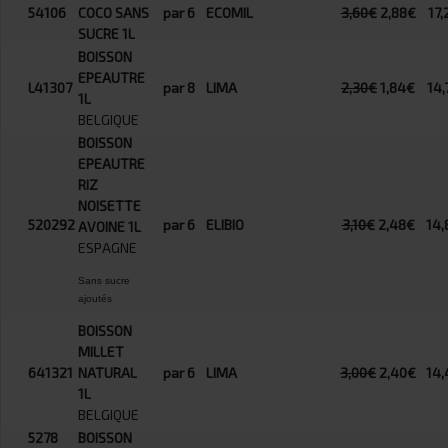
54106
COCO SANS
par 6
ECOMIL
3,60€
2,88€
17,
SUCRE 1L
BOISSON
EPEAUTRE
L41307
par 8
LIMA
2,30€
1,84€
14,
1L
BELGIQUE
BOISSON
EPEAUTRE
RIZ
NOISETTE
520292
par 6
ELIBIO
3,10€
2,48€
14,
AVOINE 1L
ESPAGNE
Sans sucre
ajoutés
BOISSON
MILLET
641321
NATURAL
par 6
LIMA
3,00€
2,40€
14,
1L
BELGIQUE
5278
BOISSON