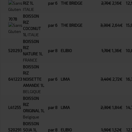
RIZ 1L
par 6
THE BRIDGE
2,70€
2,16€
12,
ITALIE
BOISSON
7078
RIZ
par 6
THE BRIDGE
3,30€
2,64€
15,
COCONUT
1L
ITALIE
BOISSON
RIZ
520293
par 8
ELIBIO
1,70€
1,36€
10,
NATURE 1L
FRANCE
BOISSON
RIZ
641223
NOISETTE
par 6
LIMA
3,40€
2,72€
16,
AMANDE 1L
BELGIQUE
BOISSON
RIZ
L41255
par 8
LIMA
2,30€
1,84€
14,
ORIGINAL 1L
Belgique
BOISSON
520291
SOJA 1L
par 8
ELIBIO
1,90€
1,52€
12,