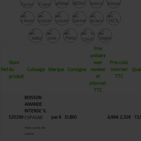
Prix
unitaire
Nom
non
Prix colis
Ref
du
Colisage
Marque
Consigne
remisé
internet
Quan
produit
et
TTC
internet
TTC
BOISSON
AMANDE
INTENSE 1L
520290
par 6
ELIBIO
2,90€
2,32€
13,
ESPAGNE
Avec sucre de
canne