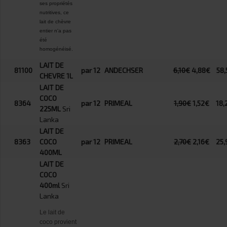
ses propriétés
nutritives, ce
lait de chèvre
entier n'a pas
été
homogénéisé.
LAIT DE
81100
par 12
ANDECHSER
6,10€
4,88€
58,
CHEVRE 1L
LAIT DE
COCO
8364
par 12
PRIMEAL
1,90€
1,52€
18,
225ML
Sri
Lanka
LAIT DE
8363
COCO
par 12
PRIMEAL
2,70€
2,16€
25,
400ML
LAIT DE
COCO
400ml
Sri
Lanka
Le lait de
coco provient