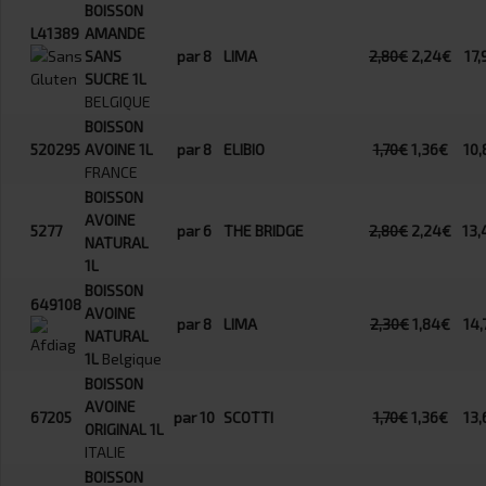
BOISSON
L41389
AMANDE
SANS
par 8
LIMA
2,80€
2,24€
17,
SUCRE 1L
BELGIQUE
BOISSON
520295
AVOINE 1L
par 8
ELIBIO
1,70€
1,36€
10,
FRANCE
BOISSON
AVOINE
5277
par 6
THE BRIDGE
2,80€
2,24€
13,
NATURAL
1L
BOISSON
649108
AVOINE
par 8
LIMA
2,30€
1,84€
14,
NATURAL
1L
Belgique
BOISSON
AVOINE
67205
par 10
SCOTTI
1,70€
1,36€
13,
ORIGINAL 1L
ITALIE
BOISSON