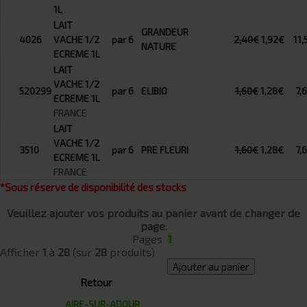
1L
LAIT
GRANDEUR
4026
VACHE 1/2
par 6
2,40€
1,92€
11,
NATURE
ECREME 1L
LAIT
VACHE 1/2
520299
par 6
ELIBIO
1,60€
1,28€
7,
ECREME 1L
FRANCE
LAIT
VACHE 1/2
3510
par 6
PRE FLEURI
1,60€
1,28€
7,
ECREME 1L
FRANCE
*Sous réserve de disponibilité des stocks
Veuillez ajouter vos produits au panier avant de changer de
page.
Pages
1
Afficher
1
à
28
(sur
28
produits)
Ajouter au panier
Retour
AIRE-SUR-ADOUR