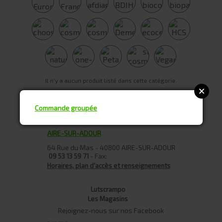
Il n'y a aucun produit listé dans cette catégorie.
Ajouter au panier
Commande groupée
Retour
AIRE-SUR-ADOUR
64 Rue du Mas - 40800 AIRE-SUR-ADOUR
- Fax:
09 53 13 59 71
Horaires, plan d'accès et renseignements
Lutscrampo
Les Magasins
Rejoignez-nous sur nos Facebook