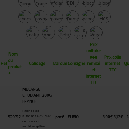
Prix
unitaire
Nom
non
Prix colis
du
Ref
Colisage
Marque
Consigne
remisé
internet
Qu
produit
et
TTC
+
internet
TTC
MELANGE
ETUDIANT 200G
FRANCE
Raisins secs
520712
sultanines
40%, huile
par 6
ELIBIO
3,90€
3,12€
1
de tournesol,
arachides grillées