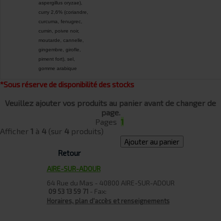
aspergillus oryzae),
curry 2,6% (coriandre,
curcuma, fenugrec,
cumin, poivre noir,
moutarde, cannelle,
gingembre, girofle,
piment fort), sel,
gomme arabique
*Sous réserve de disponibilité des stocks
Veuillez ajouter vos produits au panier avant de changer de
page.
Pages
1
Afficher
1
à
4
(sur
4
produits)
Ajouter au panier
Retour
AIRE-SUR-ADOUR
64 Rue du Mas - 40800 AIRE-SUR-ADOUR
- Fax:
09 53 13 59 71
Horaires, plan d'accès et renseignements