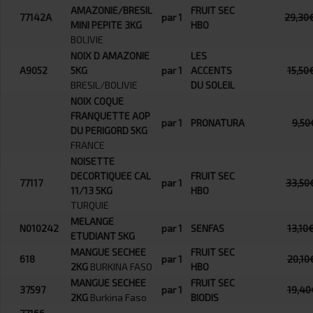
AMAZONIE/BRESIL
FRUIT SEC
77142A
par 1
29,30
MINI PEPITE 3KG
HBO
BOLIVIE
NOIX D AMAZONIE
LES
A9052
5KG
par 1
ACCENTS
15,50
BRESIL/BOLIVIE
DU SOLEIL
NOIX COQUE
FRANQUETTE AOP
par 1
PRONATURA
9,50
DU PERIGORD 5KG
FRANCE
NOISETTE
DECORTIQUEE CAL
FRUIT SEC
77117
par 1
33,50
11/13 5KG
HBO
TURQUIE
MELANGE
N010242
par 1
SENFAS
13,10
ETUDIANT 5KG
MANGUE SECHEE
FRUIT SEC
618
par 1
20,10
2KG
BURKINA FASO
HBO
MANGUE SECHEE
FRUIT SEC
37597
par 1
19,40
2KG
Burkina Faso
BIODIS