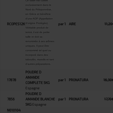
Ce raisin est cultivé
exclusivement dans le
Nord du Péloponnèse,
en Grèce et bénéficie
d'une AOP (Appellation
RCOPES12K
d'origine Protégée).
par 1
AIRE
11,20
Véritable produit de
terroir, il est de petite
taille et doit sa
renommée à ses arômes
uniques. Il peut être
consommé tel quel ou
incorporé dans des
taboulés, mueslis et tant
d'autres préparations.
POUDRE D
AMANDE
17878
par 1
PRONATURA
16,30
COMPLETE 5KG
Espagne
POUDRE D
7856
AMANDE BLANCHE
par 1
PRONATURA
17,70
5KG
Espagne
N010104