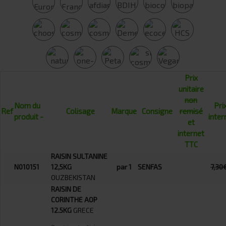
Prix
unitaire
non
Nom du
Prix
Ref
Colisage
Marque
Consigne
remisé
produit -
inter
et
internet
TTC
RAISIN SULTANINE
N010151
12,5KG
par 1
SENFAS
7,30
OUZBEKISTAN
RAISIN DE
CORINTHE AOP
12.5KG
GRECE