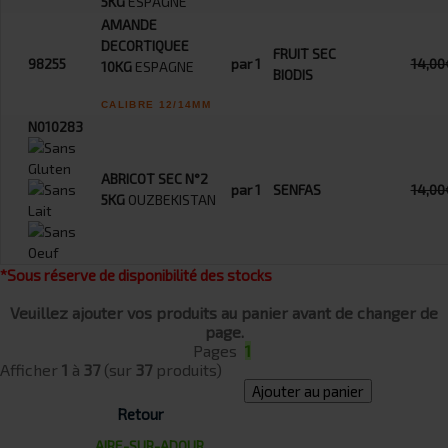
5KG
ESPAGNE
AMANDE
DECORTIQUEE
FRUIT SEC
98255
par 1
14,00
10KG
ESPAGNE
BIODIS
CALIBRE 12/14MM
N010283
ABRICOT SEC N°2
par 1
SENFAS
14,00
5KG
OUZBEKISTAN
*Sous réserve de disponibilité des stocks
Veuillez ajouter vos produits au panier avant de changer de
page.
Pages
1
Afficher
1
à
37
(sur
37
produits)
Ajouter au panier
Retour
AIRE-SUR-ADOUR