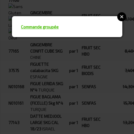
77166
GINGEMBRE
FRUIT SEC
CONFIT LAMELLE
par 1
8,10
HBO
5KG
CHINE
Commande groupée
GINGEMBRE
FRUIT SEC
77165
CONFIT CUBE 5KG
par 1
8,40
HBO
CHINE
FIGUETTE
FRUIT SEC
37575
calabacita 5KG
par 1
7,40
BIODIS
ESPAGNE
FIGUE LERIDA 5KG
N010168
par 1
SENFAS
14,30
N°4
TURQUIE
FIGUE BAGLAMA
N010161
(FICELLE) 5kg N°4
par 1
SENFAS
15,70
TURQUIE
DATTE MEDJOOL
FRUIT SEC
77143
LARGE 5KG CAL
par 1
13,20
HBO
18/23
ISRAEL