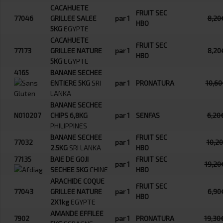
CACAHUETE
FRUIT SEC
77046
GRILLEE SALEE
par 1
8,20
HBO
5KG
EGYPTE
CACAHUETE
FRUIT SEC
77173
GRILLEE NATURE
par 1
8,20
HBO
5KG
EGYPTE
4165
BANANE SECHEE
ENTIERE 5KG
SRI
par 1
PRONATURA
10,60
LANKA
BANANE SECHEE
N010207
CHIPS 6,8KG
par 1
SENFAS
6,20
PHILIPPINES
BANANE SECHEE
FRUIT SEC
77032
par 1
10,2
2.5KG
SRI LANKA
HBO
77135
BAIE DE GOJI
FRUIT SEC
par 1
19,20
SECHEE 5KG
CHINE
HBO
ARACHIDE COQUE
FRUIT SEC
77043
GRILLEE NATURE
par 1
6,90
HBO
2X1kg
EGYPTE
AMANDE EFFILEE
7902
par 1
PRONATURA
19,30