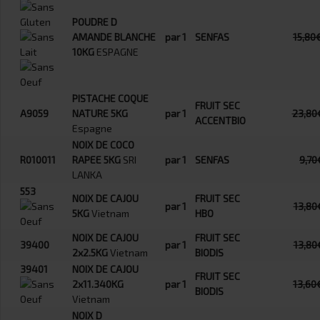
POUDRE D
AMANDE BLANCHE
par 1
SENFAS
15,80
10KG
ESPAGNE
PISTACHE COQUE
FRUIT SEC
A9059
NATURE 5KG
par 1
23,80
ACCENTBIO
Espagne
NOIX DE COCO
R010011
RAPEE 5KG
SRI
par 1
SENFAS
9,70
LANKA
553
NOIX DE CAJOU
FRUIT SEC
par 1
13,80
5KG
Vietnam
HBO
NOIX DE CAJOU
FRUIT SEC
39400
par 1
13,80
2x2.5KG
Vietnam
BIODIS
39401
NOIX DE CAJOU
FRUIT SEC
2x11.340KG
par 1
13,60
BIODIS
Vietnam
NOIX D