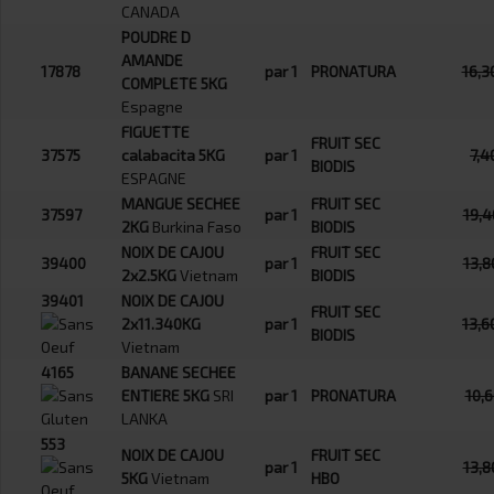
CANADA
POUDRE D
AMANDE
17878
par 1
PRONATURA
16,3
COMPLETE 5KG
Espagne
FIGUETTE
FRUIT SEC
37575
calabacita 5KG
par 1
7,4
BIODIS
ESPAGNE
MANGUE SECHEE
FRUIT SEC
37597
par 1
19,
2KG
Burkina Faso
BIODIS
NOIX DE CAJOU
FRUIT SEC
39400
par 1
13,8
2x2.5KG
Vietnam
BIODIS
39401
NOIX DE CAJOU
FRUIT SEC
2x11.340KG
par 1
13,6
BIODIS
Vietnam
4165
BANANE SECHEE
ENTIERE 5KG
SRI
par 1
PRONATURA
10,
LANKA
553
NOIX DE CAJOU
FRUIT SEC
par 1
13,8
5KG
Vietnam
HBO