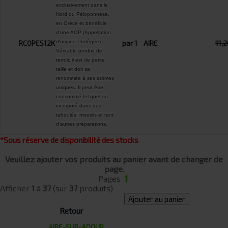
exclusivement dans le
Nord du Péloponnèse,
en Grèce et bénéficie
d'une AOP (Appellation
RCOPES12K
d'origine Protégée).
par 1
AIRE
11,
Véritable produit de
terroir, il est de petite
taille et doit sa
renommée à ses arômes
uniques. Il peut être
consommé tel quel ou
incorporé dans des
taboulés, mueslis et tant
d'autres préparations.
*Sous réserve de disponibilité des stocks
Veuillez ajouter vos produits au panier avant de changer de
page.
Pages
1
Afficher
1
à
37
(sur
37
produits)
Ajouter au panier
Retour
AIRE-SUR-ADOUR