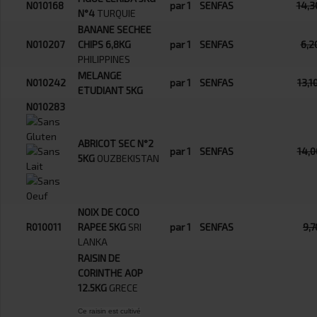
N010168
par 1
SENFAS
14,3
N°4
TURQUIE
BANANE SECHEE
N010207
CHIPS 6,8KG
par 1
SENFAS
6,2
PHILIPPINES
MELANGE
N010242
par 1
SENFAS
13,1
ETUDIANT 5KG
N010283
ABRICOT SEC N°2
par 1
SENFAS
14,
5KG
OUZBEKISTAN
NOIX DE COCO
R010011
RAPEE 5KG
SRI
par 1
SENFAS
9,
LANKA
RAISIN DE
CORINTHE AOP
12.5KG
GRECE
Ce raisin est cultivé