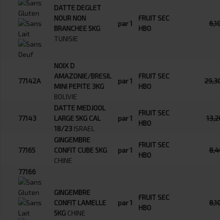
DATTE DEGLET
NOUR NON
FRUIT SEC
par 1
6,1
BRANCHEE 5KG
HBO
TUNISIE
NOIX D
AMAZONIE/BRESIL
FRUIT SEC
77142A
par 1
29,3
MINI PEPITE 3KG
HBO
BOLIVIE
DATTE MEDJOOL
FRUIT SEC
77143
LARGE 5KG CAL
par 1
13,2
HBO
18/23
ISRAEL
GINGEMBRE
FRUIT SEC
77165
CONFIT CUBE 5KG
par 1
8,4
HBO
CHINE
77166
GINGEMBRE
FRUIT SEC
CONFIT LAMELLE
par 1
8,1
HBO
5KG
CHINE