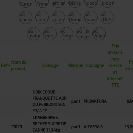
Prix
unitaire
non
Nom du
Pr
Ref+
Colisage
Marque
Consigne
remisé
produit
int
et
internet
TTC
NOIX COQUE
FRANQUETTE AOP
par 1
PRONATURA
9,5
DU PERIGORD 5KG
FRANCE
CRANBERRIES
SECHEE SUCRE DE
17023
par 1
VITAFRAIS
13,2
CANNE 11.34kg