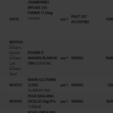
CRANBERRIES
INFUSEE JUS
POMME 11.34kg
FRUIT SEC
Canada
A9119
par 1
17,9
ACCENTBIO
N010104
POUDRE D
AMANDE BLANCHE
par 1
SENFAS
15,8
10KG
ESPAGNE
RAISIN SULTANINE
N010151
12,5KG
par 1
SENFAS
7,3
OUZBEKISTAN
FIGUE BAGLAMA
N010161
(FICELLE) 5kg N°4
par 1
SENFAS
15,7
TURQUIE
FIGUE LERIDA 5KG