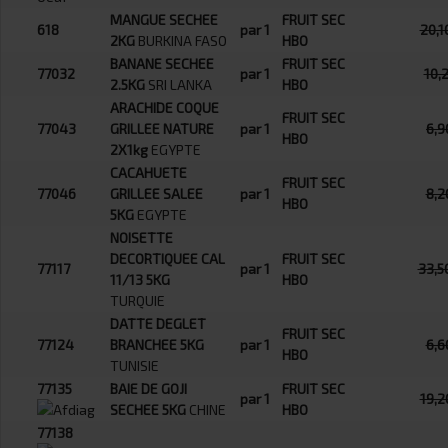
MANGUE SECHEE
FRUIT SEC
618
par 1
20,1
2KG
BURKINA FASO
HBO
BANANE SECHEE
FRUIT SEC
77032
par 1
10,
2.5KG
SRI LANKA
HBO
ARACHIDE COQUE
FRUIT SEC
77043
GRILLEE NATURE
par 1
6,9
HBO
2X1kg
EGYPTE
CACAHUETE
FRUIT SEC
77046
GRILLEE SALEE
par 1
8,2
HBO
5KG
EGYPTE
NOISETTE
DECORTIQUEE CAL
FRUIT SEC
77117
par 1
33,5
11/13 5KG
HBO
TURQUIE
DATTE DEGLET
FRUIT SEC
77124
BRANCHEE 5KG
par 1
6,6
HBO
TUNISIE
77135
BAIE DE GOJI
FRUIT SEC
par 1
19,2
SECHEE 5KG
CHINE
HBO
77138