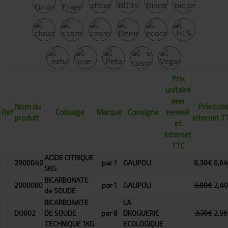
Prix
unitaire
non
Nom du
Prix coli
Ref
Colisage
Marque
Consigne
remisé
produit
internet T
et
internet
TTC
ACIDE CITRIQUE
2000040
par 1
GALIPOLI
8,30€
6,6
5KG
BICARBONATE
2000080
par 1
GALIPOLI
3,00€
2,4
de SOUDE
BICARBONATE
LA
DO002
DE SOUDE
par 8
DROGUERIE
3,70€
2,9
TECHNIQUE 1KG
ECOLOGIQUE