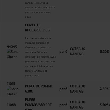
canne. Retrouvez la
douceur et la saveur de la
pomme dans tous ces
états.
COMPOTE
RHUBARBE 315G
La chair acidulée de la
rhubarbe surprend et
44540
réveille les papilles. La
COTEAUX
par 6
5,20€
cuisson à l'étouffée
NANTAIS
lentement en marmite avec
juste ce qu'il faut de sucre
de canne, lui donne une
texture fondante et
gourmande.
11015
PUREE DE POMME
COTEAUX
par 6
4,30€
630G
NANTAIS
PUREE
COTEAUX
11068
POMME/ABRICOT
par 6
5,50€
NANTAIS
630G