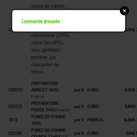
sucre de canne,
pulpe orange
douce (16%),
Commande groupée
pulpe
520334
par 6
ELIBIO
3,30€
clémentine (16%),
citron bio (8%),
eau, gélifiant :
pectine, jus
concentré de
citron
PREPARATION
520333
ABRICOT 340G
par 6
ELIBIO
3,30€
France
PREPARATION
520331
par 6
ELIBIO
3,60€
FRAISE 340G
France
PUREE DE POMME
1872
par 6
PRIMEAL
4,30€
700G
PUREE DE POMME
520381
par 6
ELIBIO
7,10€
GOURDE 12x90G
UE