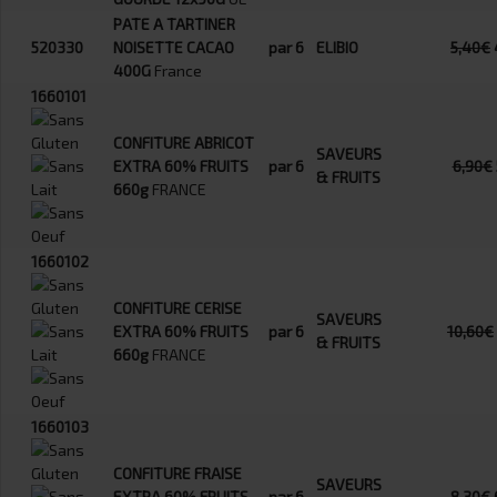
PATE A TARTINER
520330
NOISETTE CACAO
par 6
ELIBIO
5,40€
400G
France
1660101
CONFITURE ABRICOT
SAVEURS
EXTRA 60% FRUITS
par 6
6,90€
& FRUITS
660g
FRANCE
1660102
CONFITURE CERISE
SAVEURS
EXTRA 60% FRUITS
par 6
10,60€
& FRUITS
660g
FRANCE
1660103
CONFITURE FRAISE
SAVEURS
EXTRA 60% FRUITS
par 6
8,30€