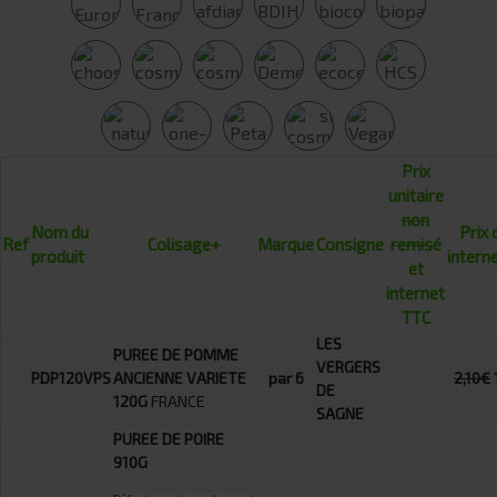
Prix
unitaire
non
Nom du
Prix 
Ref
Colisage+
Marque
Consigne
remisé
produit
intern
et
internet
TTC
LES
PUREE DE POMME
VERGERS
PDP120VPS
ANCIENNE VARIETE
par 6
2,10€
DE
120G
FRANCE
SAGNE
PUREE DE POIRE
910G