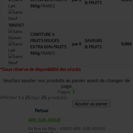
& FRUITS
660g
FRANCE
1660107
CONFITURE 4
FRUITS ROUGES
SAVEURS
par 6
9,90€
EXTRA 60% FRUITS
& FRUITS
660g
FRANCE
*Sous réserve de disponibilité des stocks
Veuillez ajouter vos produits au panier avant de changer de
page.
Pages
1
Afficher
1
à
25
(sur
25
produits)
Ajouter au panier
Retour
AIRE-SUR-ADOUR
64 Rue du Mas - 40800 AIRE-SUR-ADOUR