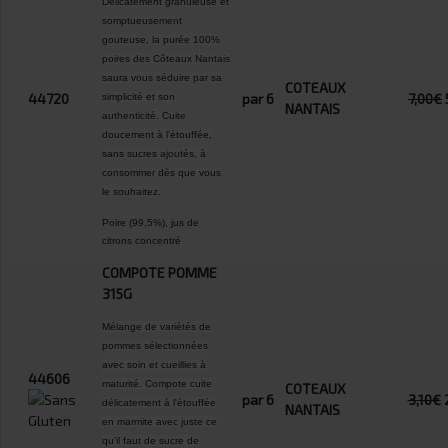
Délicatement granuleuse et
somptueusement
gouteuse, la purée 100%
poires des Côteaux Nantais
saura vous séduire par sa
COTEAUX
44720
par 6
7,00€
simplicité et son
NANTAIS
authenticité. Cuite
doucement à l'étouffée,
sans sucres ajoutés, à
consommer dès que vous
le souhaitez.
Poire (99,5%), jus de
citrons concentré
COMPOTE POMME
315G
Mélange de variétés de
pommes sélectionnées
avec soin et cueillies à
44606
maturité. Compote cuite
COTEAUX
par 6
3,10€
délicatement à l'étouffée
NANTAIS
en marmite avec juste ce
qu'il faut de sucre de