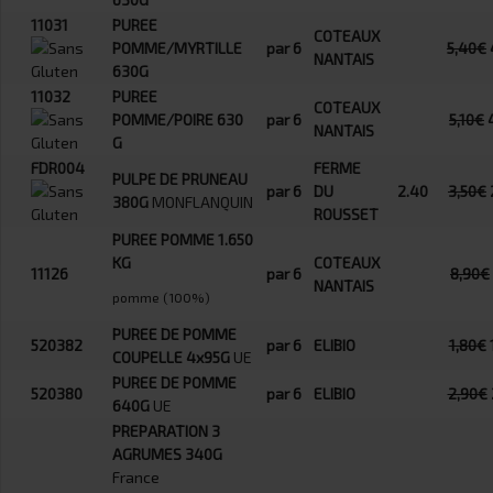
11031
PUREE
COTEAUX
POMME/MYRTILLE
par 6
5,40€
NANTAIS
630G
11032
PUREE
COTEAUX
POMME/POIRE 630
par 6
5,10€
NANTAIS
G
FDR004
FERME
PULPE DE PRUNEAU
par 6
DU
2.40
3,50€
380G
MONFLANQUIN
ROUSSET
PUREE POMME 1.650
KG
COTEAUX
11126
par 6
8,90€
NANTAIS
pomme (100%)
PUREE DE POMME
520382
par 6
ELIBIO
1,80€
COUPELLE 4x95G
UE
PUREE DE POMME
520380
par 6
ELIBIO
2,90€
640G
UE
PREPARATION 3
AGRUMES 340G
France