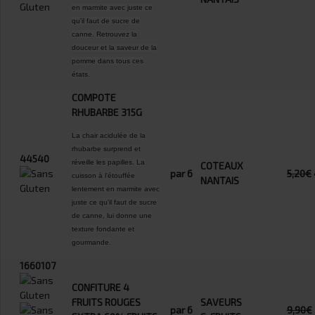
en marmite avec juste ce
qu'il faut de sucre de
canne. Retrouvez la
douceur et la saveur de la
pomme dans tous ces
états.
COMPOTE
RHUBARBE 315G
La chair acidulée de la
rhubarbe surprend et
44540
réveille les papilles. La
COTEAUX
par 6
5,20€
cuisson à l'étouffée
NANTAIS
lentement en marmite avec
juste ce qu'il faut de sucre
de canne, lui donne une
texture fondante et
gourmande.
1660107
CONFITURE 4
FRUITS ROUGES
SAVEURS
par 6
9,90€