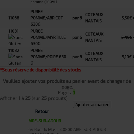
pomme (100%)
PUREE
COTEAUX
11068
POMME/ABRICOT
par 6
5,50€
NANTAIS
630G
11031
PUREE
COTEAUX
POMME/MYRTILLE
par 6
5,40€
NANTAIS
630G
11032
PUREE
COTEAUX
POMME/POIRE 630
par 6
5,10€
NANTAIS
G
*Sous réserve de disponibilité des stocks
Veuillez ajouter vos produits au panier avant de changer de
page.
Pages
1
Afficher
1
à
25
(sur
25
produits)
Ajouter au panier
Retour
AIRE-SUR-ADOUR
64 Rue du Mas - 40800 AIRE-SUR-ADOUR