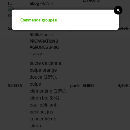
& FRUITS
660g
FRANCE
Commande groupée
PATE A TARTINER
520330
NOISETTE CACAO
par 6
ELIBIO
5,40€
400G
France
PREPARATION 3
AGRUMES 340G
France
sucre de canne,
pulpe orange
douce (16%),
pulpe
520334
par 6
ELIBIO
3,30€
clémentine (16%),
citron bio (8%),
eau, gélifiant :
pectine, jus
concentré de
citron