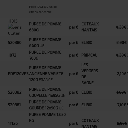
Poire (99,5%), jus de
citrons concentré
11015
PUREE DE POMME
COTEAUX
par 6
4,30€
630G
NANTAIS
PUREE DE POMME
520380
par 6
ELIBIO
2,90€
640G
UE
PUREE DE POMME
1872
par 6
PRIMEAL
4,30€
700G
LES
PUREE DE POMME
VERGERS
PDP120VPS
ANCIENNE VARIETE
par 6
2,10€
DE
120G
FRANCE
SAGNE
PUREE DE POMME
520382
par 6
ELIBIO
1,80€
COUPELLE 4x95G
UE
PUREE DE POMME
520381
par 6
ELIBIO
7,10€
GOURDE 12x90G
UE
PUREE POMME 1.650
KG
COTEAUX
11126
par 6
8,90€
NANTAIS