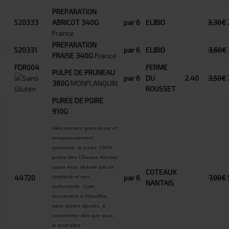
PREPARATION
520333
ABRICOT 340G
par 6
ELIBIO
3,30€
France
PREPARATION
520331
par 6
ELIBIO
3,60€
FRAISE 340G
France
FDR004
FERME
PULPE DE PRUNEAU
par 6
DU
2.40
3,50€
380G
MONFLANQUIN
ROUSSET
PUREE DE POIRE
910G
Délicatement granuleuse et
somptueusement
gouteuse, la purée 100%
poires des Côteaux Nantais
saura vous séduire par sa
COTEAUX
44720
par 6
7,00€
simplicité et son
NANTAIS
authenticité. Cuite
doucement à l'étouffée,
sans sucres ajoutés, à
consommer dès que vous
le souhaitez.