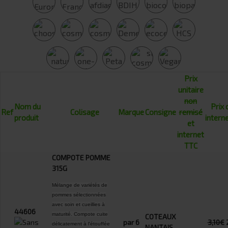
Prix
unitaire
non
Nom du
Prix 
Ref
Colisage
Marque
Consigne
remisé
produit
intern
et
internet
TTC
COMPOTE POMME
315G
Mélange de variétés de
pommes sélectionnées
avec soin et cueillies à
44606
maturité. Compote cuite
COTEAUX
par 6
3,10€
délicatement à l'étouffée
NANTAIS