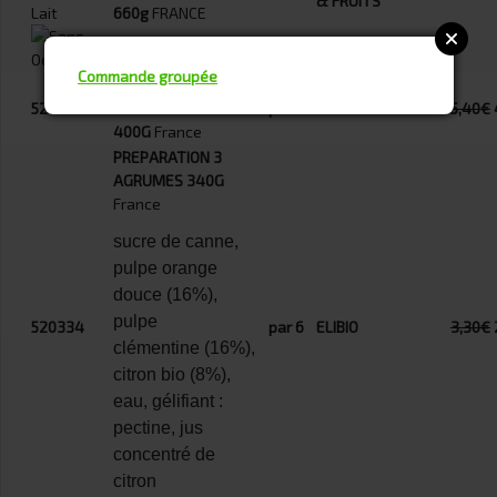
& FRUITS
660g
FRANCE
Commande groupée
PATE A TARTINER
520330
NOISETTE CACAO
par 6
ELIBIO
5,40€
400G
France
PREPARATION 3
AGRUMES 340G
France
sucre de canne,
pulpe orange
douce (16%),
pulpe
520334
par 6
ELIBIO
3,30€
clémentine (16%),
citron bio (8%),
eau, gélifiant :
pectine, jus
concentré de
citron