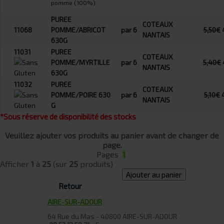
pomme (100%)
PUREE
COTEAUX
11068
POMME/ABRICOT
par 6
5,50€
NANTAIS
630G
11031
PUREE
COTEAUX
POMME/MYRTILLE
par 6
5,40€
NANTAIS
630G
11032
PUREE
COTEAUX
POMME/POIRE 630
par 6
5,10€
NANTAIS
G
*Sous réserve de disponibilité des stocks
Veuillez ajouter vos produits au panier avant de changer de
page.
Pages
1
Afficher
1
à
25
(sur
25
produits)
Ajouter au panier
Retour
AIRE-SUR-ADOUR
64 Rue du Mas - 40800 AIRE-SUR-ADOUR