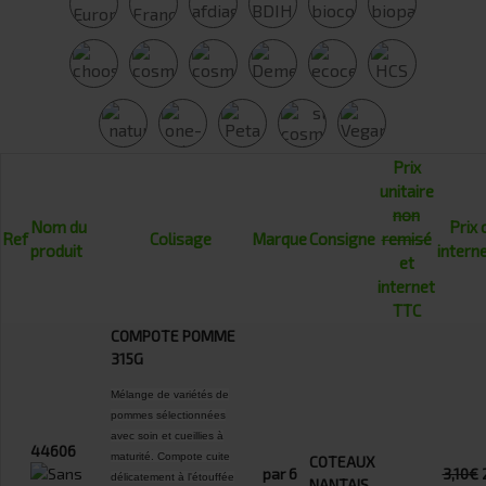
Prix
unitaire
non
Nom du
Prix 
Ref
Colisage
Marque
Consigne
remisé
produit
intern
et
internet
TTC
COMPOTE POMME
315G
Mélange de variétés de
pommes sélectionnées
avec soin et cueillies à
44606
maturité. Compote cuite
COTEAUX
par 6
3,10€
délicatement à l'étouffée
NANTAIS