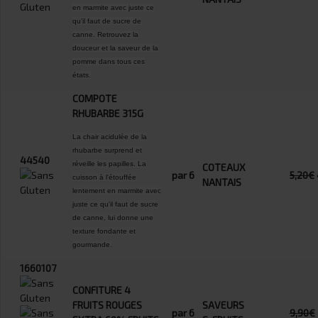
en marmite avec juste ce
qu'il faut de sucre de
canne. Retrouvez la
douceur et la saveur de la
pomme dans tous ces
états.
COMPOTE
RHUBARBE 315G
La chair acidulée de la
rhubarbe surprend et
44540
réveille les papilles. La
COTEAUX
par 6
5,20€
cuisson à l'étouffée
NANTAIS
lentement en marmite avec
juste ce qu'il faut de sucre
de canne, lui donne une
texture fondante et
gourmande.
1660107
CONFITURE 4
FRUITS ROUGES
SAVEURS
par 6
9,90€