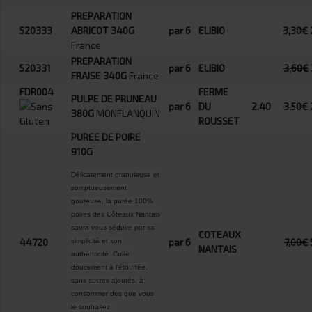
PREPARATION
520333
ABRICOT 340G
par 6
ELIBIO
3,30€
France
PREPARATION
520331
par 6
ELIBIO
3,60€
FRAISE 340G
France
FDR004
FERME
PULPE DE PRUNEAU
par 6
DU
2.40
3,50€
380G
MONFLANQUIN
ROUSSET
PUREE DE POIRE
910G
Délicatement granuleuse et
somptueusement
gouteuse, la purée 100%
poires des Côteaux Nantais
saura vous séduire par sa
COTEAUX
44720
par 6
7,00€
simplicité et son
NANTAIS
authenticité. Cuite
doucement à l'étouffée,
sans sucres ajoutés, à
consommer dès que vous
le souhaitez.