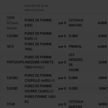
Poire (99,5%), jus de
citrons concentré
11015
PUREE DE POMME
COTEAUX
par 6
4,30€
630G
NANTAIS
PUREE DE POMME
520380
par 6
ELIBIO
2,90€
640G
UE
PUREE DE POMME
1872
par 6
PRIMEAL
4,30€
700G
LES
PUREE DE POMME
VERGERS
PDP120VPS
ANCIENNE VARIETE
par 6
2,10€
DE
120G
FRANCE
SAGNE
PUREE DE POMME
520382
par 6
ELIBIO
1,80€
COUPELLE 4x95G
UE
PUREE DE POMME
520381
par 6
ELIBIO
7,10€
GOURDE 12x90G
UE
PUREE POMME 1.650
KG
COTEAUX
11126
par 6
8,90€
NANTAIS