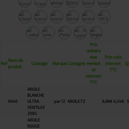
Prix
unitaire
non
Prix colis
Nom du
Ref
Colisage
Marque
Consigne
remisé
internet
Q
produit
et
TTC
internet
TTC
ARGILE
BLANCHE
0040
ULTRA
par 12
ARGILETZ
5,30€
4,24€
VENTILEE
200G
ARGILE
ROUGE