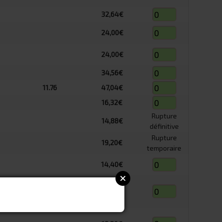
32,64€
24,00€
24,00€
34,56€
11.76
47,04€
16,32€
Rupture
14,88€
définitive
Rupture
19,20€
temporaire
14,40€
14,40€