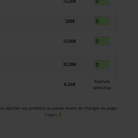
13,20€
7,68€
12,80€
33,28€
Rupture
6,24€
définitive
lez ajouter vos produits au panier avant de changer de page.
Pages
1