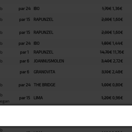
par 24
IBO
1,70€
1,36€
par 15
RAPUNZEL
2,00€
1,60€
par 15
RAPUNZEL
2,00€
1,60€
par 24
IBO
1,80€
1,44€
par 1
RAPUNZEL
14,70€
11,76€
par 6
JOANNUSMOLEN
3,40€
2,72€
par 6
GRANOVITA
3,10€
2,48€
par 24
THE BRIDGE
1,00€
0,80€
par 15
LIMA
1,20€
0,96€
par 15
LIMA
1,20€
0,96€