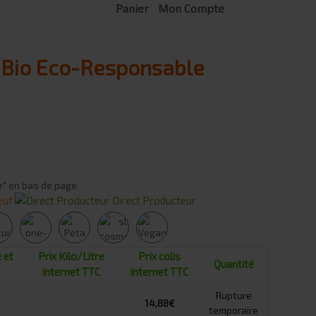
Panier
Mon Compte
e Bio Eco-Responsable
r" en bas de page.
euf
Direct Producteur
é
et
Prix Kilo/Litre
Prix colis
Quantité
internet TTC
internet TTC
Rupture
14,88€
temporaire