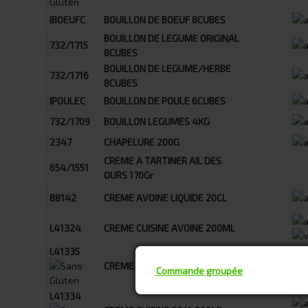
IBOEUFC
BOUILLON DE BOEUF 8CUBES
BOUILLON DE LEGUME ORIGINAL
732/1715
8CUBES
BOUILLON DE LEGUME/HERBE
732/1716
8CUBES
IPOULEC
BOUILLON DE POULE 6CUBES
732/1709
BOUILLON LEGUMES 4KG
2347
CHAPELURE 200G
CREME A TARTINER AIL DES
654/1551
OURS 170Gr
88142
CREME AVOINE LIQUIDE 20CL
L41324
CREME CUISINE AVOINE 200ML
L41335
CREME CUISINE RIZ 200ML
Commande groupée
L41334