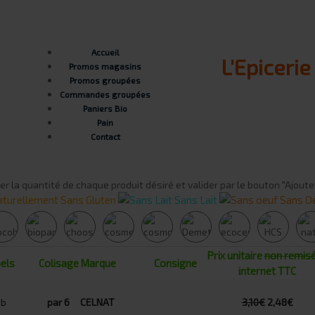
Accueil
L'Epiceri
Promos magasins
Promos groupées
Commandes groupées
Paniers Bio
Pain
Contact
er la quantité de chaque produit désiré et valider par le bouton "Ajoute
turellement Sans Gluten
Sans Lait
Sans O
Prix unitaire
non remis
els
Colisage
Marque
Consigne
internet TTC
par 6
CELNAT
3,10€
2,48€