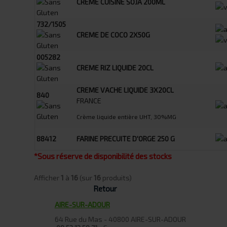
CREME CUISINE SOJA 200ML
732/1505
CREME DE COCO 2X50G
005282
CREME RIZ LIQUIDE 20CL
CREME VACHE LIQUIDE 3X20CL
840
FRANCE
Crème liquide entière UHT, 30%MG
88412
FARINE PRECUITE D'ORGE 250 G
*Sous réserve de disponibilité des stocks
Afficher
1
à
16
(sur
16
produits)
Retour
AIRE-SUR-ADOUR
64 Rue du Mas - 40800 AIRE-SUR-ADOUR