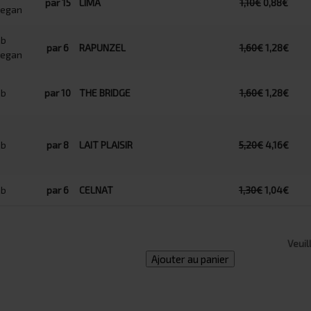
par 15
LIMA
1,10€
0,88€
par 6
RAPUNZEL
1,60€
1,28€
par 10
THE BRIDGE
1,60€
1,28€
par 8
LAIT PLAISIR
5,20€
4,16€
par 6
CELNAT
1,30€
1,04€
Veuil
Ajouter au panier