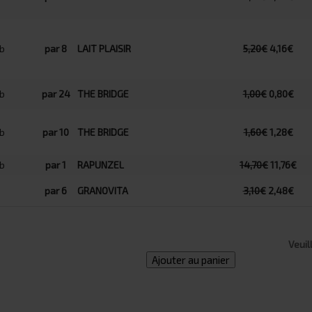
par 8
LAIT PLAISIR
5,20€
4,16€
par 24
THE BRIDGE
1,00€
0,80€
par 10
THE BRIDGE
1,60€
1,28€
par 1
RAPUNZEL
14,70€
11,76€
par 6
GRANOVITA
3,10€
2,48€
Veuil
Ajouter au panier