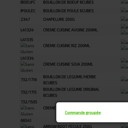
IBOEUFC
BOUILLON DE BOEUF 8CUBES
IPOULEC
BOUILLON DE POULE 6CUBES
2347
CHAPELURE 200G
L41324
CREME CUISINE AVOINE 200ML
L41335
CREME CUISINE RIZ 200ML
L41334
CREME CUISINE SOJA 200ML
BOUILLON DE LEGUME/HERBE
732/1716
8CUBES
BOUILLON DE LEGUME ORIGINAL
732/1715
8CUBES
732/1505
CREME DE COCO 2X50G
Commande groupée
66541
ARROW ROOT FECULE 250G