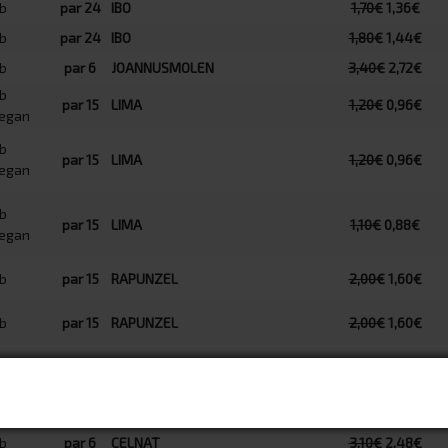
par 24
IBO
1,70€
1,36€
par 24
IBO
1,80€
1,44€
par 6
JOANNUSMOLEN
3,40€
2,72€
par 15
LIMA
1,20€
0,96€
par 15
LIMA
1,20€
0,96€
par 15
LIMA
1,10€
0,88€
par 15
RAPUNZEL
2,00€
1,60€
par 15
RAPUNZEL
2,00€
1,60€
par 6
RAPUNZEL
1,60€
1,28€
par 6
CELNAT
3,10€
2,48€