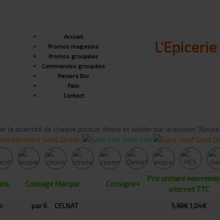
Accueil
L'Epiceri
Promos magasins
Promos groupées
Commandes groupées
Paniers Bio
Pain
Contact
er la quantité de chaque produit désiré et valider par le bouton "Ajoute
turellement Sans Gluten
Sans Lait
Sans O
Prix unitaire
non remis
els
Colisage
Marque
Consigne+
internet TTC
par 6
CELNAT
1,30€
1,04€