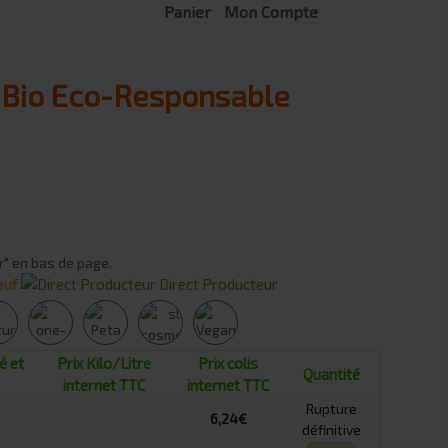
Panier
Mon Compte
e Bio Eco-Responsable
r" en bas de page.
euf
Direct Producteur
é
et
Prix Kilo/Litre
Prix colis
Quantité
internet TTC
internet TTC
Rupture
6,24€
définitive