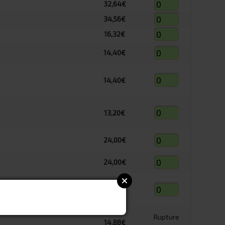
32,64€
34,56€
16,32€
14,40€
14,40€
13,20€
24,00€
24,00€
7,68€
Rupture
14,88€