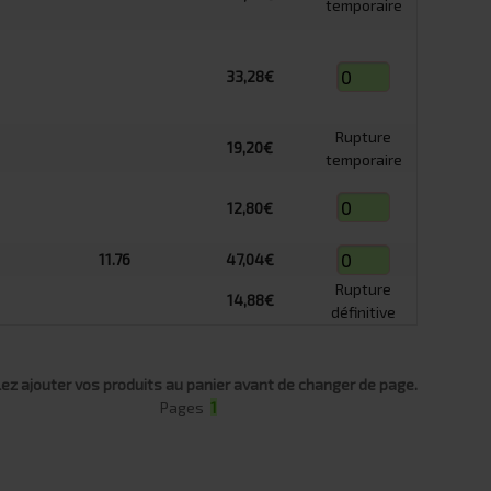
temporaire
33,28€
Rupture
19,20€
temporaire
12,80€
11.76
47,04€
Rupture
14,88€
définitive
lez ajouter vos produits au panier avant de changer de page.
Pages
1